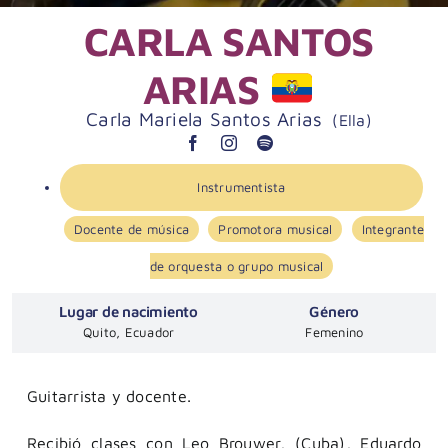
CARLA SANTOS
ARIAS
Carla Mariela Santos Arias
(Ella)
Instrumentista
Docente de música
Promotora musical
Integrante
de orquesta o grupo musical
Lugar de nacimiento
Género
Quito, Ecuador
Femenino
Guitarrista y docente.
Recibió clases con Leo Brouwer, (Cuba), Eduardo